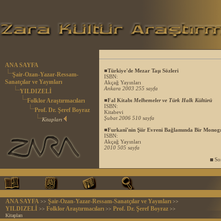
ANA SAYFA
■Türkiye'de Mezar Taşı Sözleri
Şair-Ozan-Yazar-Ressam-
ISBN:
Sanatçılar ve Yayınları
Akçağ Yayınları
Ankara 2003 255 sayfa
YILDIZELİ
Folklor Araştırmacıları
■Fal Kitabı
Melhemeler ve Türk Halk Kültürü
ISBN:
Prof. Dr. Şeref Boyraz
Kitabevi
Şubat 2006 510 sayfa
Kitapları
■Furkanî'nin Şiir Evreni Bağlamında Bir Monog
ISBN:
Akçağ Yayınları
2010 505 sayfa
Son
ANA SAYFA
Şair-Ozan-Yazar-Ressam-Sanatçılar ve Yayınları
>>
>>
YILDIZELİ
Folklor Araştırmacıları
Prof. Dr. Şeref Boyraz
>>
>>
>>
Kitapları