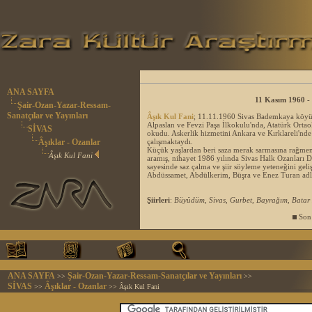
ANA SAYFA
11 Kasım 1960 -
Şair-Ozan-Yazar-Ressam-
Sanatçılar ve Yayınları
Âşık Kul Fani
; 11.11.1960 Sivas Bademkaya köyü 
Alpaslan ve Fevzi Paşa İlkokulu'nda, Atatürk Ortao
SİVAS
okudu. Askerlik hizmetini Ankara ve Kırklareli'nd
Âşıklar - Ozanlar
çalışmaktaydı.
Küçük yaşlardan beri saza merak sarmasına rağmen yı
Âşık Kul Fani
aramış, nihayet 1986 yılında Sivas Halk Ozanları D
sayesinde saz çalma ve şiir söyleme yeteneğini gel
Abdüssamet, Abdülkerim, Büşra ve Enez Turan adlı
Şiirleri
:
Büyüdüm, Sivas, Gurbet, Bayrağım, Batar
Son 
ANA SAYFA
Şair-Ozan-Yazar-Ressam-Sanatçılar ve Yayınları
>>
>>
SİVAS
Âşıklar - Ozanlar
>>
>> Âşık Kul Fani