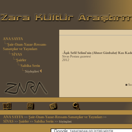
ANA SAYFA
Şair-Ozan-Yazar-Ressam-
Sanatçılar ve Yayınları
-Âşık Sefil Selimî'nin
(Ahmet Günbulut)
Kızı Kadri
SİVAS
Sivas Postası
gazetesi
Şairler
2012
Sabiha Serin
Söyleşileri
Son
ANA SAYFA
Şair-Ozan-Yazar-Ressam-Sanatçılar ve Yayınları
>>
>>
SİVAS
Şairler
Sabiha Serin
>>
>>
>> Söyleşileri