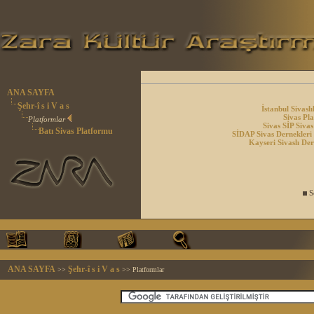
ANA SAYFA
Şehr-î s i V a s
İstanbul Sivasl
Sivas Pl
Platformlar
Sivas SİP Sivas
Batı Sivas Platformu
SİDAP Sivas Dernekler
Kayseri Sivaslı De
So
ANA SAYFA
Şehr-î s i V a s
>>
>> Platformlar