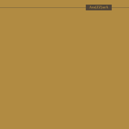
Ara{ZZ}arA