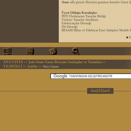
Anne
adlı şiiriyle Hürriyet gazetesi Anneler Günü 
Üyesi Olduğu Kuruluşlar
:
PEN Uluslararası Yazarlar Birliği
Türkiye Yazarlar Sendikası
Edebiyatçılar Derneği
Dil Derneği
BESAM Bilim ve Edebiyat Eseri Sahipleri Meslek B
So
ANA SAYFA
Şair-Ozan-Yazar-Ressam-Sanatçılar ve Yayınları
>>
>>
YILDIZELİ
Şairler
>>
>> Tekin Gönenç
Ara{ZZ}arA