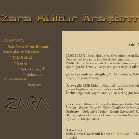
ANA SAYFA
Şair - 
Şair-Ozan-Yazar-Ressam-
Sanatçılar ve Yayınları
08.03.1933 Yıldızeli doğumlu. Orta öğrenimini Siv
YILDIZELİ
Üniversitesi Eczacılık Fakültesi'nde tamamladı.
Şairler
1968-1970 yılları arasında Amerika'da University
eğitim gördü. Uzun yıllar yurt dışında değişik ülkele
Tekin Gönenç
Hakkında
Şiirleri yayımlanan dergiler
;
Varlık, Yeditepe, Yelk
Eleştiri, Yaşasın Edebiyat
Yayımlananlar
Kitapları
Üç ayrı şiiri Millî Eğitim Bakanlığı'nca Lise ders kit
Şiirleri İngilizce ve Fransızca'ya çevrildi.
Varlık
dergisi
nde yayımlanmış olan birkaç şiiri bes
Ş i i r l e r i
:
Adam - Anne - Aşk Konuşur Bütün Dille
Bırakın - Bilsem Gelir En Güzel Gemilerle Suların
Gizdüşüm - Gölgedeki Yüzler - Gönlü Güvercinli K
Okul Çıkışları - Onlarsız - Oyununa Geldin Yaşamı
- Şu Sen - Yol Ayrımları
Ö d ü l l e r i
:
1998
Gönlü Güvercinli Kadın
adlı şiir kitabı ile
İkinciliği